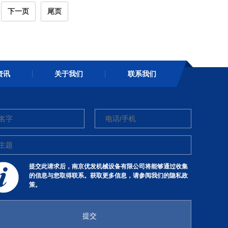
下一页
尾页
资讯
关于我们
联系我们
提交此请求后，南京优发机械设备有限公司将能够通过收集
的信息与您取得联系。获取更多信息，请参阅我们的隐私政
策。