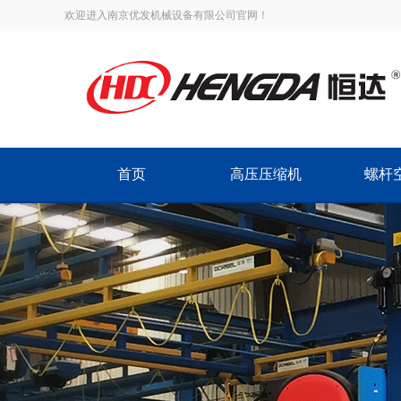
欢迎进入南京优发机械设备有限公司官网！
首页
高压压缩机
螺杆