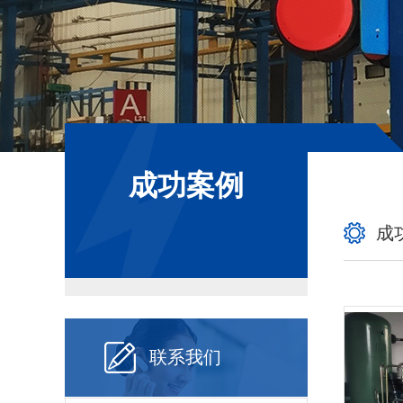
成功案例
成
联系我们