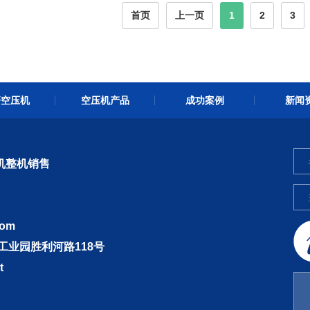
首页
上一页
1
2
3
杆空压机
空压机产品
成功案例
新闻
机整机销售
om
工业园胜利河路118号
t