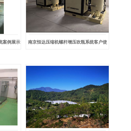
统案例展示
南京恒达压缩机螺杆增压吹瓶系统客户使
用现场